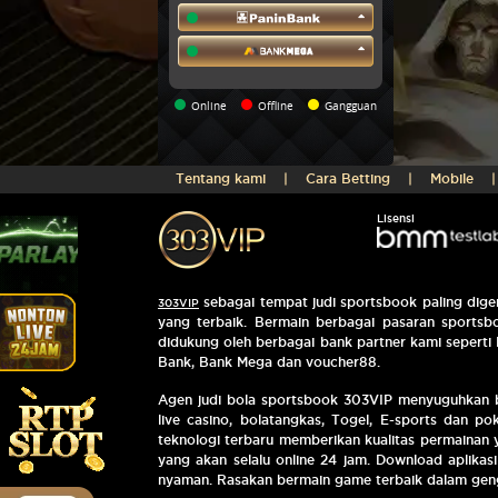
Online
Offline
Gangguan
Tentang kami
|
Cara Betting
|
Mobile
|
Lisensi
sebagai tempat judi sportsbook paling digem
303VIP
yang terbaik. Bermain berbagai pasaran sports
didukung oleh berbagai bank partner kami seperti
Bank, Bank Mega dan voucher88.
Agen judi bola sportsbook 303VIP menyuguhkan
live casino, bolatangkas, Togel, E-sports dan p
teknologi terbaru memberikan kualitas permainan 
yang akan selalu online 24 jam. Download aplikas
nyaman. Rasakan bermain game terbaik dalam ge