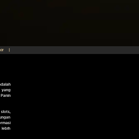
kir
|
adalah
 yang
 Panin
slots,
kungan
ormasi
 lebih