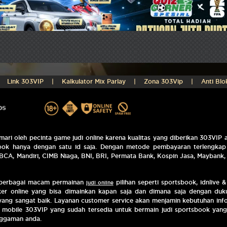
Link 303VIP
|
Kalkulator Mix Parlay
|
Zona 303Vip
|
Anti Blo
ari oleh pecinta game judi online karena kualitas yang diberikan 303VIP 
book hanya dengan satu id saja. Dengan metode pembayaran terlengkap
 BCA, Mandiri, CIMB Niaga, BNI, BRI, Permata Bank, Kospin Jasa, Maybank,
Daftar Sekarang
 berbagai macam permainan
pilihan seperti sportsbook, idnlive & 
judi online
oker online yang bisa dimainkan kapan saja dan dimana saja dengan du
Info lebih lanjut
yang sangat baik. Layanan customer service akan menjamin kebutuhan inf
i mobile 303VIP yang sudah tersedia untuk bermain judi sportsbook yang
nggaman anda.