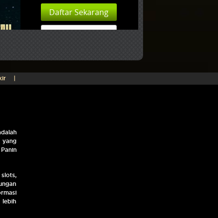
Daftar Sekarang
Info lebih lanjut
kir
|
Daftar Sekarang
Info lebih lanjut
adalah
 yang
 Panin
slots,
kungan
ormasi
 lebih