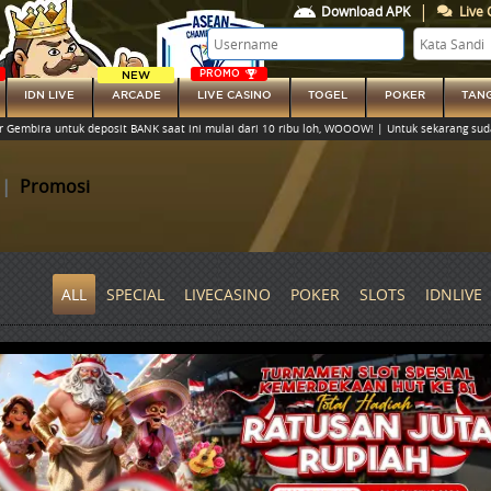
|
Download APK
Live 
PROMO
NEW
IDN LIVE
ARCADE
LIVE CASINO
TOGEL
POKER
TAN
mbira untuk deposit BANK saat ini mulai dari 10 ribu loh, WOOOW! | Untuk sekarang sudah
Promosi
ALL
SPECIAL
LIVECASINO
POKER
SLOTS
IDNLIVE