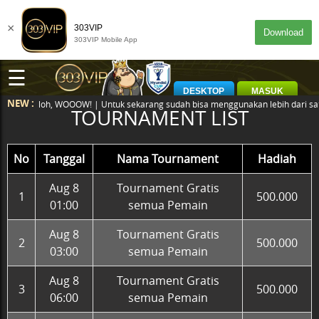
×
303VIP
Download
303VIP Mobile App
☰
DESKTOP
MASUK
NEW :
 dari 10 ribu loh, WOOOW! | Untuk sekarang sudah bisa menggunakan lebih dar
TOURNAMENT LIST
No
Tanggal
Nama Tournament
Hadiah
Aug 8
Tournament Gratis
1
500.000
01:00
semua Pemain
Aug 8
Tournament Gratis
2
500.000
03:00
semua Pemain
Aug 8
Tournament Gratis
3
500.000
06:00
semua Pemain