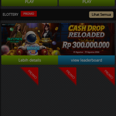
PLAY
PLAY
PROMO
ELOTTERY
Lihat Semua
Lebih details
view leaderboard
PROMO
PROMO
PROMO