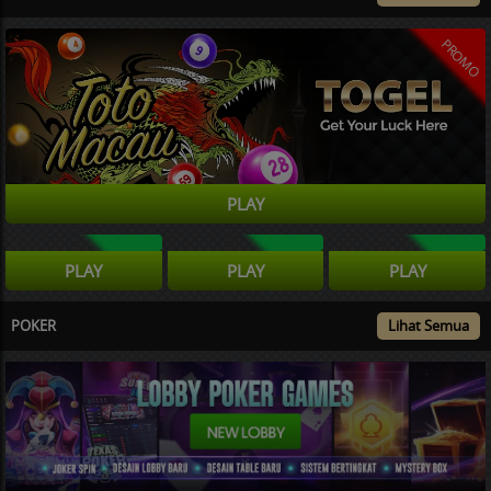
PROMO
PLAY
NEW
NEW
NEW
PLAY
PLAY
PLAY
POKER
Lihat Semua