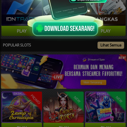
PLAY
PLAY
PLAY
POPULAR SLOTS
Lihat Semua
PROMO
NEW
NEW